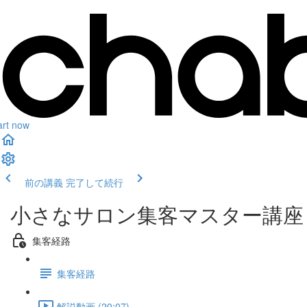
art now
前の講義
完了して続行
小さなサロン集客マスター講座
集客経路
集客経路
解説動画 (20:07)